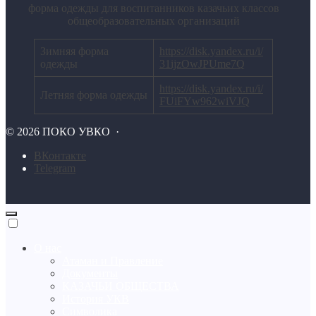
форма одежды для воспитанников казачьих классов
общеобразовательных организаций
Зимняя форма
https://disk.yandex.ru/i/
одежды
31ijzOwJPUme7Q
https://disk.yandex.ru/i/
Летняя форма одежды
FUiFYw962wiVJQ
©
2026
ПОКО УВКО
·
BКонтакте
Telegram
О нас
Атаман и Правление
Документы
КАЗАЧЬИ ОБЩЕСТВА
История УКВ
Символика