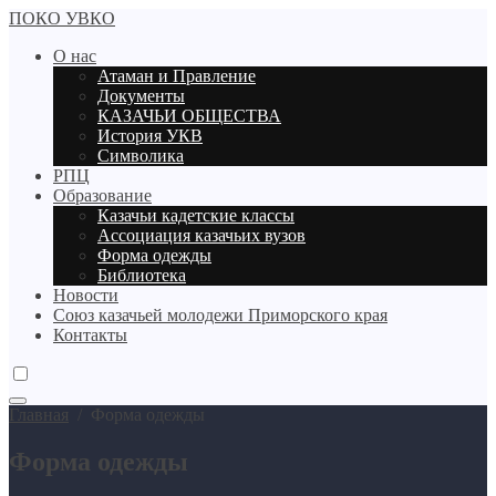
ПОКО УВКО
О нас
Атаман и Правление
Документы
КАЗАЧЬИ ОБЩЕСТВА
История УКВ
Символика
РПЦ
Образование
Казачьи кадетские классы
Ассоциация казачьих вузов
Форма одежды
Библиотека
Новости
Союз казачьей молодежи Приморского края
Контакты
Главная
/
Форма одежды
Форма одежды