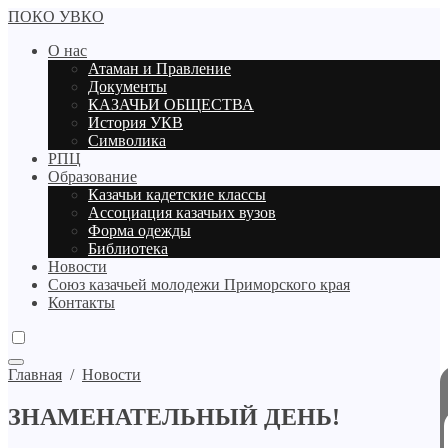
ПОКО УВКО
О нас
Атаман и Правление
Документы
КАЗАЧЬИ ОБЩЕСТВА
История УКВ
Символика
РПЦ
Образование
Казачьи кадетские классы
Ассоциация казачьих вузов
Форма одежды
Библиотека
Новости
Союз казачьей молодежи Приморского края
Контакты
Главная
/
Новости
ЗНАМЕНАТЕЛЬНЫЙ ДЕНЬ!