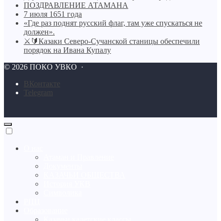
ПОЗДРАВЛЕНИЕ АТАМАНА
7 июля 1651 года
«Где раз поднят русский флаг, там уже спускаться не
должен».
⚔🔰Казаки Северо-Сучанской станицы обеспечили
порядок на Ивана Купалу
©
2026
ПОКО УВКО
·
BКонтакте
Telegram
О нас
Атаман и Правление
Документы
КАЗАЧЬИ ОБЩЕСТВА
История УКВ
Символика
РПЦ
Образование
Казачьи кадетские классы