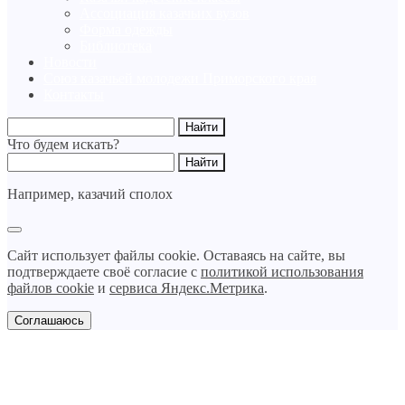
Ассоциация казачьих вузов
Форма одежды
Библиотека
Новости
Союз казачьей молодежи Приморского края
Контакты
Что будем искать?
Например,
казачий сполох
Сайт использует файлы cookie. Оставаясь на сайте, вы
подтверждаете своё согласие с
политикой использования
файлов cookie
и
сервиса Яндекс.Метрика
.
Соглашаюсь