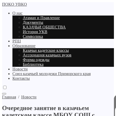
ПОКО УВКО
О нас
Атаман и Правление
Документы
КАЗАЧЬИ ОБЩЕСТВА
История УКВ
Символика
РПЦ
Образование
Казачьи кадетские классы
Ассоциация казачьих вузов
Форма одежды
Библиотека
Новости
Союз казачьей молодежи Приморского края
Контакты
Главная
/
Новости
Очередное занятие в казачьем
кадетском классе МБОУ СОШ с.