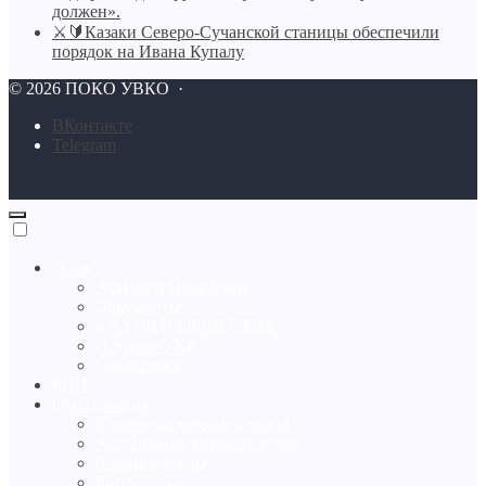
должен».
⚔🔰Казаки Северо-Сучанской станицы обеспечили
порядок на Ивана Купалу
©
2026
ПОКО УВКО
·
BКонтакте
Telegram
О нас
Атаман и Правление
Документы
КАЗАЧЬИ ОБЩЕСТВА
История УКВ
Символика
РПЦ
Образование
Казачьи кадетские классы
Ассоциация казачьих вузов
Форма одежды
Библиотека