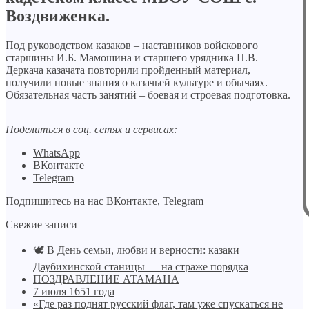
Воздвиженка.
Под руководством казаков – наставников войскового
старшины И.Б. Мамошина и старшего урядника П.В.
Деркача казачата повторили пройденный материал,
получили новые знания о казачьей культуре и обычаях.
Обязательная часть занятий – боевая и строевая подготовка.
Поделиться в соц. сетях и сервисах:
WhatsApp
ВКонтакте
Telegram
Подпишитесь на нас
ВКонтакте
,
Telegram
Свежие записи
🕊️ В День семьи, любви и верности: казаки
Даубихинской станицы — на страже порядка
ПОЗДРАВЛЕНИЕ АТАМАНА
7 июля 1651 года
«Где раз поднят русский флаг, там уже спускаться не