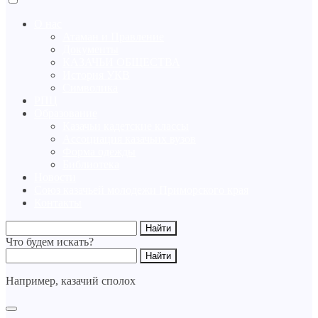
О нас
Атаман и Правление
Документы
КАЗАЧЬИ ОБЩЕСТВА
История УКВ
Символика
РПЦ
Образование
Казачьи кадетские классы
Ассоциация казачьих вузов
Форма одежды
Библиотека
Новости
Союз казачьей молодежи Приморского края
Контакты
Что будем искать?
Например,
казачий сполох