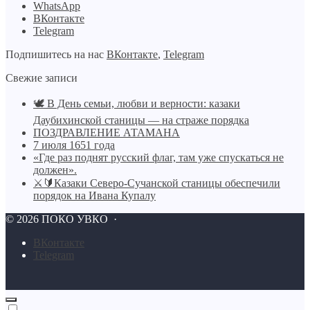
WhatsApp
ВКонтакте
Telegram
Подпишитесь на нас
ВКонтакте
,
Telegram
Свежие записи
🕊️ В День семьи, любви и верности: казаки
Даубихинской станицы — на страже порядка
ПОЗДРАВЛЕНИЕ АТАМАНА
7 июля 1651 года
«Где раз поднят русский флаг, там уже спускаться не
должен».
⚔🔰Казаки Северо-Сучанской станицы обеспечили
порядок на Ивана Купалу
©
2026
ПОКО УВКО
·
BКонтакте
Telegram