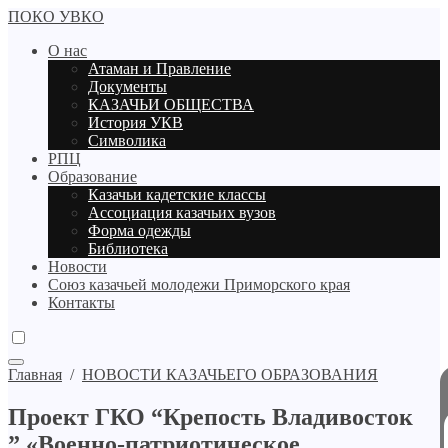
ПОКО УВКО
О нас
Атаман и Правление
Документы
КАЗАЧЬИ ОБЩЕСТВА
История УКВ
Символика
РПЦ
Образование
Казачьи кадетские классы
Ассоциация казачьих вузов
Форма одежды
Библиотека
Новости
Союз казачьей молодежи Приморского края
Контакты
Главная
/
НОВОСТИ КАЗАЧЬЕГО ОБРАЗОВАНИЯ
Проект ГКО “Крепость Владивосток
” «Военно-патриотическое