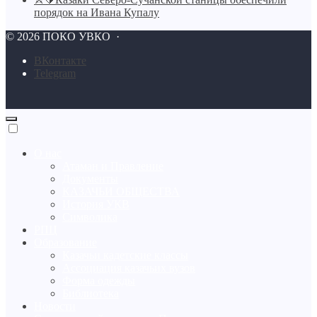
порядок на Ивана Купалу
©
2026
ПОКО УВКО
·
BКонтакте
Telegram
О нас
Атаман и Правление
Документы
КАЗАЧЬИ ОБЩЕСТВА
История УКВ
Символика
РПЦ
Образование
Казачьи кадетские классы
Ассоциация казачьих вузов
Форма одежды
Библиотека
Новости