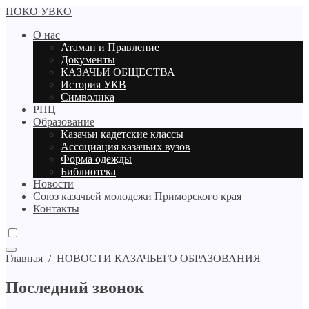
ПОКО УВКО
О нас
Атаман и Правление
Документы
КАЗАЧЬИ ОБЩЕСТВА
История УКВ
Символика
РПЦ
Образование
Казачьи кадетские классы
Ассоциация казачьих вузов
Форма одежды
Библиотека
Новости
Союз казачьей молодежи Приморского края
Контакты
Главная
/
НОВОСТИ КАЗАЧЬЕГО ОБРАЗОВАНИЯ
Последний звонок