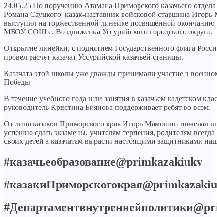
24.05.25 По поручению Атамана Приморского казачьего отдела
Романа Сауцкого, казак-наставник войсковой старшина Игор
выступил на торжественной линейке посвящённой окончанию у
МБОУ СОШ с. Воздвиженка Уссурийского городского округа.
Открытие линейки, с поднятием Государственного флага Росси
провел расчёт казачат Уссурийской казачьей станицы.
Казачата этой школы уже дважды принимали участие в военно
Победы.
В течение учебного года шли занятия в казачьем кадетском кла
руководитель Кристина Биянова поддерживает ребят во всем.
От лица казаков Приморского края Игорь Мамошин пожелал 
успешно сдать экзамены, учителям терпения, родителям всегда
своих детей а казачатам вырасти настоящими защитниками на
#казачьеобразование@primkazakiukv
#казакиПриморскогокрая@primkazakiu
#Департаментвнутреннейполитики@pr