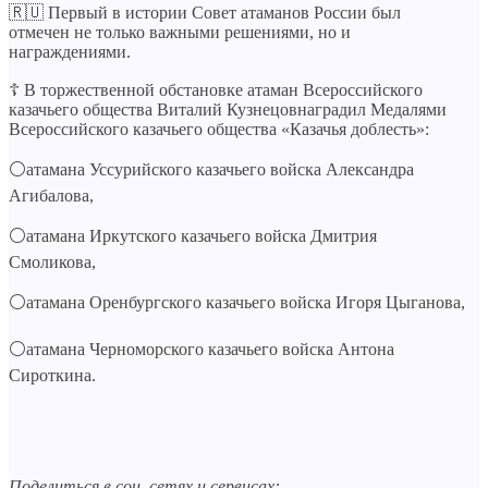
🇷🇺 Первый в истории Совет атаманов России был
отмечен не только важными решениями, но и
награждениями.
☦️ В торжественной обстановке атаман Всероссийского
казачьего общества Виталий Кузнецовнаградил Медалями
Всероссийского казачьего общества «Казачья доблесть»:
⚪️атамана Уссурийского казачьего войска Александра
Агибалова,
⚪️атамана Иркутского казачьего войска Дмитрия
Смоликова,
⚪️атамана Оренбургского казачьего войска Игоря Цыганова,
⚪️атамана Черноморского казачьего войска Антона
Сироткина.
Поделиться в соц. сетях и сервисах: