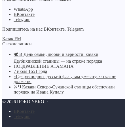
WhatsApp
ВКонтакте
Telegram
Подпишитесь на нас
ВКонтакте
,
Telegram
Казак FM
Свежие записи
🕊️ В День семьи, любви и верности: казаки
Даубихинской станицы — на страже порядка
ПОЗДРАВЛЕНИЕ АТАМАНА
7 июля 1651 года
«Где раз поднят русский флаг, там уже спускаться не
должен».
⚔🔰Казаки Северо-Сучанской станицы обеспечили
порядок на Ивана Купалу
©
2026
ПОКО УВКО
·
BКонтакте
Telegram