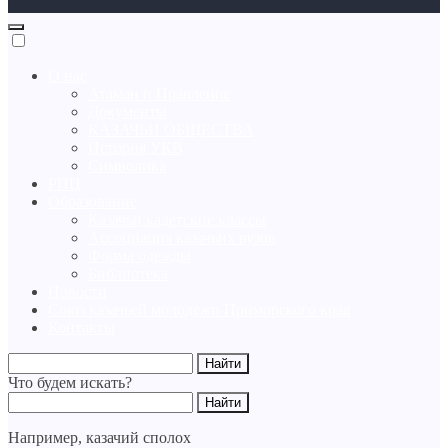
О нас
Атаман и Правление
Документы
КАЗАЧЬИ ОБЩЕСТВА
История УКВ
Символика
РПЦ
Образование
Казачьи кадетские классы
Ассоциация казачьих вузов
Форма одежды
Библиотека
Новости
Союз казачьей молодежи Приморского края
Контакты
Что будем искать?
Например,
казачий сполох