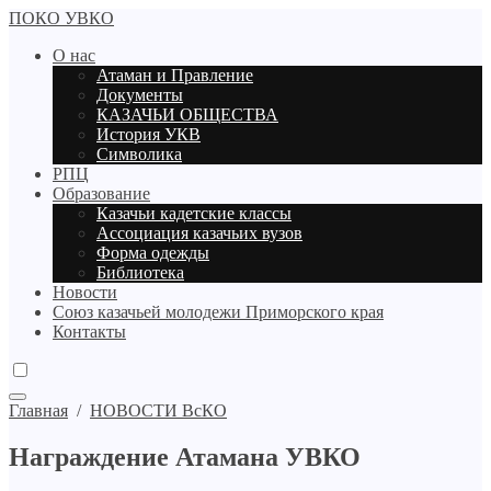
ПОКО УВКО
О нас
Атаман и Правление
Документы
КАЗАЧЬИ ОБЩЕСТВА
История УКВ
Символика
РПЦ
Образование
Казачьи кадетские классы
Ассоциация казачьих вузов
Форма одежды
Библиотека
Новости
Союз казачьей молодежи Приморского края
Контакты
Главная
/
НОВОСТИ ВсКО
Награждение Атамана УВКО