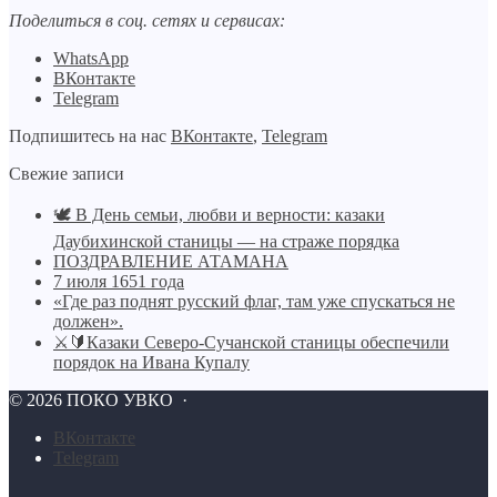
Поделиться в соц. сетях и сервисах:
WhatsApp
ВКонтакте
Telegram
Подпишитесь на нас
ВКонтакте
,
Telegram
Свежие записи
🕊️ В День семьи, любви и верности: казаки
Даубихинской станицы — на страже порядка
ПОЗДРАВЛЕНИЕ АТАМАНА
7 июля 1651 года
«Где раз поднят русский флаг, там уже спускаться не
должен».
⚔🔰Казаки Северо-Сучанской станицы обеспечили
порядок на Ивана Купалу
©
2026
ПОКО УВКО
·
BКонтакте
Telegram