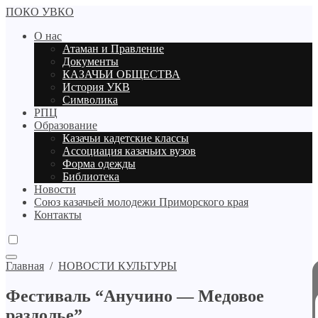
ПОКО УВКО
О нас
Атаман и Правление
Документы
КАЗАЧЬИ ОБЩЕСТВА
История УКВ
Символика
РПЦ
Образование
Казачьи кадетские классы
Ассоциация казачьих вузов
Форма одежды
Библиотека
Новости
Союз казачьей молодежи Приморского края
Контакты
Главная
/
НОВОСТИ КУЛЬТУРЫ
Фестиваль “Анучино — Медовое
раздолье”