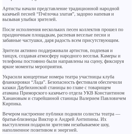
Артисты начали представление традиционной народной
казачьей песней “Пчёлочка златая”, задорно напевая и
вызывая улыбки зрителей.
После исполнения нескольких песен коллектив прошел по
праздничным площадкам, распевая веселые песни и
забавные частушки, даря радость всем присутствующим.
Зрители активно поддерживали артистов, подпевая и
танцуя, создавая атмосферу народного веселья. Камеры и
телефоны постоянно были направлены на сцену, фиксируя
яркие моменты мероприятия.
Украсили концертные номера театра участницы клуба
фланкировки “Лада”. Безопасность фестиваля обеспечили
казаки Даубихинской станицы во главе с товарищем
атамана Приморского казачьего отдела УКВ Константином
Ханановым и старейшиной станицы Валерием Павловичем
Кирпика.
Вечером настроение публики подняли солисты театра —
братья-близнецы Виктор и Андрей Антипины. Их
выступления подарили зрителям незабываемое шоу,
наполненное позитивом и энергией.