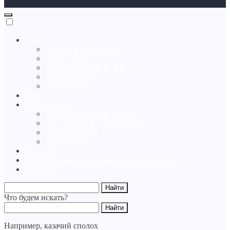
О нас
Атаман и Правление
Документы
КАЗАЧЬИ ОБЩЕСТВА
История УКВ
Символика
РПЦ
Образование
Казачьи кадетские классы
Ассоциация казачьих вузов
Форма одежды
Библиотека
Новости
Союз казачьей молодежи Приморского края
Контакты
Что будем искать?
Например,
казачий сполох