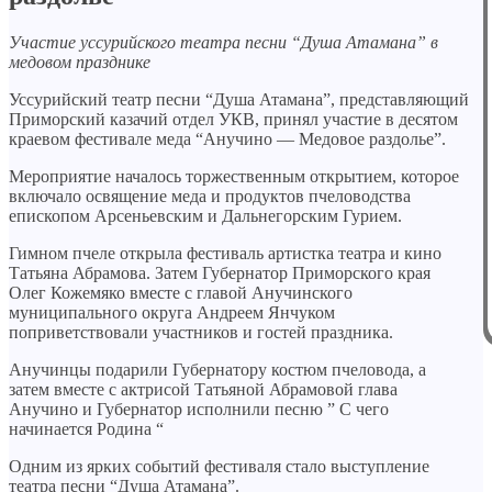
Участие уссурийского театра песни “Душа Атамана” в
медовом празднике
Уссурийский театр песни “Душа Атамана”, представляющий
Приморский казачий отдел УКВ, принял участие в десятом
краевом фестивале меда “Анучино — Медовое раздолье”.
Мероприятие началось торжественным открытием, которое
включало освящение меда и продуктов пчеловодства
епископом Арсеньевским и Дальнегорским Гурием.
Гимном пчеле открыла фестиваль артистка театра и кино
Татьяна Абрамова. Затем Губернатор Приморского края
Олег Кожемяко вместе с главой Анучинского
муниципального округа Андреем Янчуком
поприветствовали участников и гостей праздника.
Анучинцы подарили Губернатору костюм пчеловода, а
затем вместе с актрисой Татьяной Абрамовой глава
Анучино и Губернатор исполнили песню ” С чего
начинается Родина “
Одним из ярких событий фестиваля стало выступление
театра песни “Душа Атамана”.