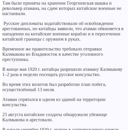
Там были приняты на хранение Георгиевская шашка и
револьвер атамана, на сдаче которых китайские военные не
настаивали.
Русские дипломаты ходатайствовали об освобождении
арестованных, но китайцы заявили, что атаман обвиняется в
нападении на китайские военные корабли и в пересечении
китайской границы с оружием в руках.
Временное же правительство требовало отправки
Калмыкова во Владивосток в качестве уголовного
преступника.
В конце мая 1920 г. китайцы разрешили атаману Калмыкову
1–2 раза в неделю посещать русское консульство.
Во время этих визитов был разработан план побега,
осуществлённый 13 июля.
Атаман спрятался в одном из зданий на территории
консульства.
25 августа китайские солдаты обнаружили убежище
Калмыкова и арестовали.
В начале сентября 1920 г. атаман в сопровождении конвоя