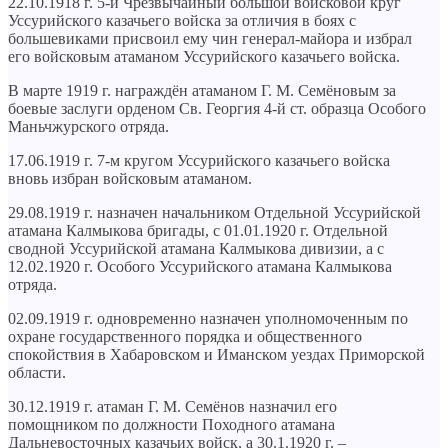
22.10.1918 г. 5-й Чрезвычайный большой войсковой круг
Уссурийского казачьего войска за отличия в боях с
большевиками присвоил ему чин генерал-майора и избрал
его войсковым атаманом Уссурийского казачьего войска.
В марте 1919 г. награждён атаманом Г. М. Семёновым за
боевые заслуги орденом Св. Георгия 4-й ст. образца Особого
Маньчжурского отряда.
17.06.1919 г. 7-м кругом Уссурийского казачьего войска
вновь избран войсковым атаманом.
29.08.1919 г. назначен начальником Отдельной Уссурийской
атамана Калмыкова бригады, с 01.01.1920 г. Отдельной
сводной Уссурийской атамана Калмыкова дивизии, а с
12.02.1920 г. Особого Уссурийского атамана Калмыкова
отряда.
02.09.1919 г. одновременно назначен уполномоченным по
охране государственного порядка и общественного
спокойствия в Хабаровском и Иманском уездах Приморской
области.
30.12.1919 г. атаман Г. М. Семёнов назначил его
помощником по должности Походного атамана
Дальневосточных казачьих войск, а 30.1.1920 г. –