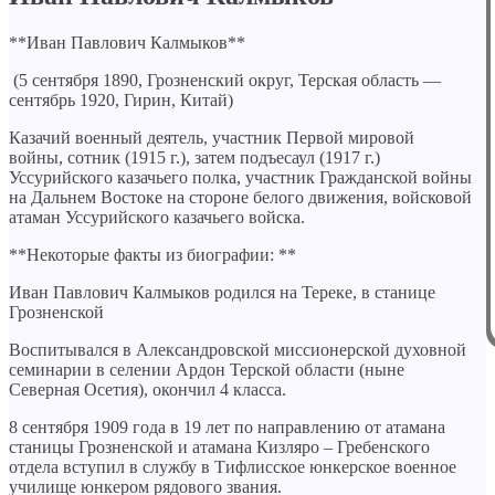
**Иван Павлович Калмыков**
(5 сентября 1890, Грозненский округ, Терская область —
сентябрь 1920, Гирин, Китай)
Казачий военный деятель, участник Первой мировой
войны, сотник (1915 г.), затем подъесаул (1917 г.)
Уссурийского казачьего полка, участник Гражданской войны
на Дальнем Востоке на стороне белого движения, войсковой
атаман Уссурийского казачьего войска.
**Некоторые факты из биографии: **
Иван Павлович Калмыков родился на Тереке, в станице
Грозненской
Воспитывался в Александровской миссионерской духовной
семинарии в селении Ардон Терской области (ныне
Северная Осетия), окончил 4 класса.
8 сентября 1909 года в 19 лет по направлению от атамана
станицы Грозненской и атамана Кизляро – Гребенского
отдела вступил в службу в Тифлисское юнкерское военное
училище юнкером рядового звания.