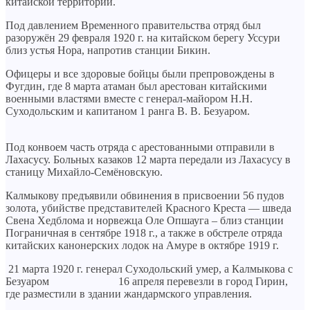
китайской территории.
Под давлением Временного правительства отряд был
разоружён 29 февраля 1920 г. на китайском берегу Уссури
близ устья Нора, напротив станции Бикин.
Офицеры и все здоровые бойцы были препровождены в
Фугдин, где 8 марта атаман был арестован китайскими
военными властями вместе с генерал-майором Н.Н.
Суходольским и капитаном 1 ранга В. В. Безуаром.
Под конвоем часть отряда с арестованными отправили в
Лахасусу. Больных казаков 12 марта передали из Лахасусу в
станицу Михайло-Семёновскую.
Калмыкову предъявили обвинения в присвоении 56 пудов
золота, убийстве представителей Красного Креста — шведа
Свена Хедблома и норвежца Оле Опшауга – близ станции
Пограничная в сентябре 1918 г., а также в обстреле отряда
китайских канонерских лодок на Амуре в октябре 1919 г.
21 марта 1920 г. генерал Суходольский умер, а Калмыкова с
Безуаром 16 апреля перевезли в город Гирин,
где разместили в здании жандармского управления.