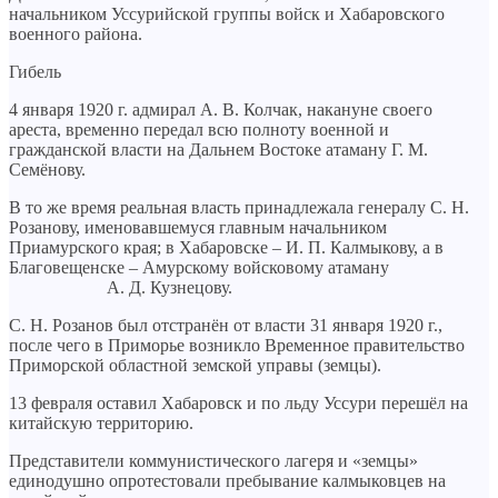
начальником Уссурийской группы войск и Хабаровского
военного района.
Гибель
4 января 1920 г. адмирал А. В. Колчак, накануне своего
ареста, временно передал всю полноту военной и
гражданской власти на Дальнем Востоке атаману Г. М.
Семёнову.
В то же время реальная власть принадлежала генералу С. Н.
Розанову, именовавшемуся главным начальником
Приамурского края; в Хабаровске – И. П. Калмыкову, а в
Благовещенске – Амурскому войсковому атаману
А. Д. Кузнецову.
С. Н. Розанов был отстранён от власти 31 января 1920 г.,
после чего в Приморье возникло Временное правительство
Приморской областной земской управы (земцы).
13 февраля оставил Хабаровск и по льду Уссури перешёл на
китайскую территорию.
Представители коммунистического лагеря и «земцы»
единодушно опротестовали пребывание калмыковцев на