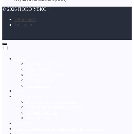
©
2026
ПОКО УВКО
·
BКонтакте
Telegram
О нас
Атаман и Правление
Документы
КАЗАЧЬИ ОБЩЕСТВА
История УКВ
Символика
РПЦ
Образование
Казачьи кадетские классы
Ассоциация казачьих вузов
Форма одежды
Библиотека
Новости
Союз казачьей молодежи Приморского края
Контакты