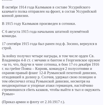
В октябре 1914 года Калмыков в составе Уссурийского
казачьего полка отправлен на фронт, в состав Уссурийской
конной дивизии.
В 1915 году Калмыков произведен в сотники.
С 6 августа 1915 года начальник штатной пулемётной
команды.
17 сентября 1915 года был ранен под ф. Зосино, вернулся в
строй.
За войну получил четыре награды, в том числе орден Св.
Владимира 4-й ст. с мечами и бантом и Георгиевское оружие
«за то, что, будучи в чине сотника, в бою 17-го декабря 1916
г. на гребне Пояна – Кирияк, командуя 2 полусотнями и
охраняя правый фланг 12-й Румынской пехотной дивизии,
отходившей в долину р. Солчия, удержал свою позицию и
тем обеспечил отход Румынской дивизии, несмотря на
неоднократные и упорные атаки германцев, настойчиво
стремившихся сбить казаков, чтобы выйти в тыл и окружить
Румын»
(Приказ армии и флоту от 2.10.1917 г.).