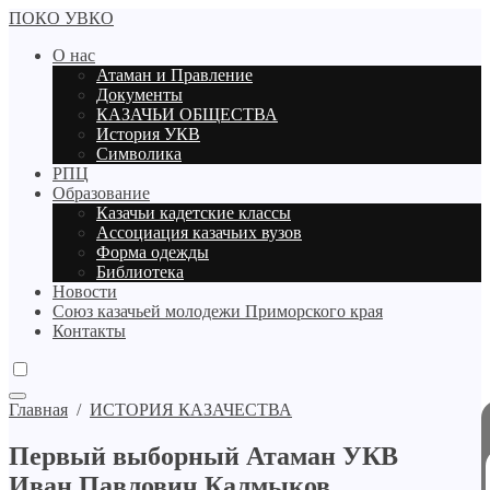
ПОКО УВКО
О нас
Атаман и Правление
Документы
КАЗАЧЬИ ОБЩЕСТВА
История УКВ
Символика
РПЦ
Образование
Казачьи кадетские классы
Ассоциация казачьих вузов
Форма одежды
Библиотека
Новости
Союз казачьей молодежи Приморского края
Контакты
Главная
/
ИСТОРИЯ КАЗАЧЕСТВА
Первый выборный Атаман УКВ
Иван Павлович Калмыков