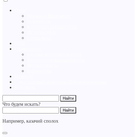
О нас
Атаман и Правление
Документы
КАЗАЧЬИ ОБЩЕСТВА
История УКВ
Символика
РПЦ
Образование
Казачьи кадетские классы
Ассоциация казачьих вузов
Форма одежды
Библиотека
Новости
Союз казачьей молодежи Приморского края
Контакты
Что будем искать?
Например,
казачий сполох