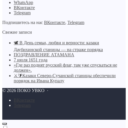
WhatsApp
ВКонтакте
Telegram
Подпишитесь на нас
ВКонтакте
,
Telegram
Свежие записи
🕊️ В День семьи, любви и верности: казаки
Даубихинской станицы — на страже порядка
ПОЗДРАВЛЕНИЕ АТАМАНА
7 июля 1651 года
«Где раз поднят русский флаг, там уже спускаться не
должен».
⚔🔰Казаки Северо-Сучанской станицы обеспечили
порядок на Ивана Купалу
©
2026
ПОКО УВКО
·
BКонтакте
Telegram