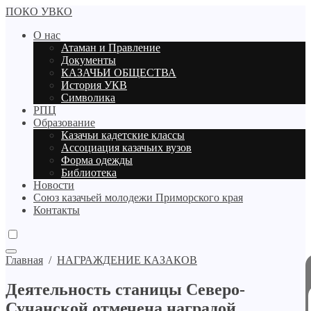
ПОКО УВКО
О нас
Атаман и Правление
Документы
КАЗАЧЬИ ОБЩЕСТВА
История УКВ
Символика
РПЦ
Образование
Казачьи кадетские классы
Ассоциация казачьих вузов
Форма одежды
Библиотека
Новости
Союз казачьей молодежи Приморского края
Контакты
Главная
/
НАГРАЖДЕНИЕ КАЗАКОВ
Деятельность станицы Северо-
Сучанской отмечена наградой