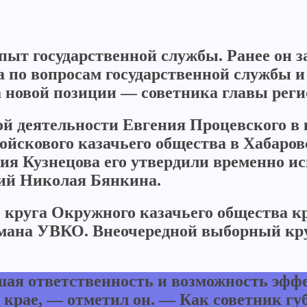
ыт государственной службы. Ранее он з
 по вопросам государственной службы и 
а новой позиции — советника главы реги
й деятельности Евгения Процевского в 
войскового казачьего общества в Хабаров
лия Кузнецова его утвердили временно 
ий Николая Бянкина.
круга Окружного казачьего общества кр
амана УВКО. Внеочередной выборный кру
ая ответственность и возможность эффе
 крае, — отметил он. — Как советник гу