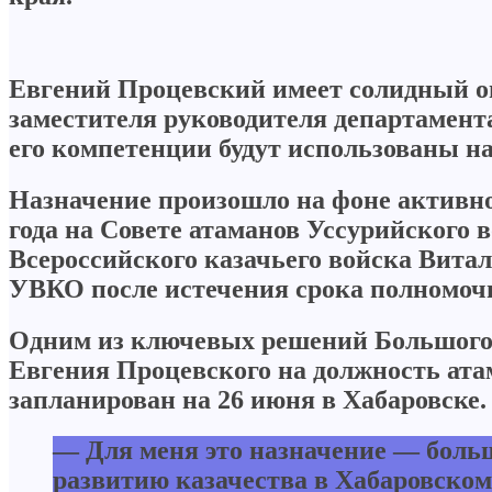
Евгений Процевский имеет солидный оп
заместителя руководителя департамента
его компетенции будут использованы н
Назначение произошло на фоне активно
года на Совете атаманов Уссурийского 
Всероссийского казачьего войска Вита
УВКО после истечения срока полномоч
Одним из ключевых решений Большого 
Евгения Процевского на должность ат
запланирован на 26 июня в Хабаровске.
— Для меня это назначение — больш
развитию казачества в Хабаровском