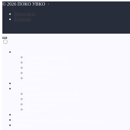
©
2026
ПОКО УВКО
·
BКонтакте
Telegram
О нас
Атаман и Правление
Документы
КАЗАЧЬИ ОБЩЕСТВА
История УКВ
Символика
РПЦ
Образование
Казачьи кадетские классы
Ассоциация казачьих вузов
Форма одежды
Библиотека
Новости
Союз казачьей молодежи Приморского края
Контакты