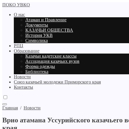
ПОКО УВКО
О нас
Атаман и Правление
Документы
КАЗАЧЬИ ОБЩЕСТВА
История УКВ
Символика
РПЦ
Образование
Казачьи кадетские классы
Ассоциация казачьих вузов
Форма одежды
Библиотека
Новости
Союз казачьей молодежи Приморского края
Контакты
Главная
/
Новости
Врио атамана Уссурийского казачьего 
края.