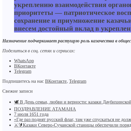
укреплению взаимодействия органов
приоритеты — патриотическое воспи
сохранение и приумножение казачь
внесем достойный вклад в укреплен
Назначение подчеркивает растущую роль казачества в общес
Поделиться в соц. сетях и сервисах:
WhatsApp
ВКонтакте
Telegram
Подпишитесь на нас
ВКонтакте
,
Telegram
Свежие записи
🕊️ В День семьи, любви и верности: казаки Даубихинск
ПОЗДРАВЛЕНИЕ АТАМАНА
7 июля 1651 года
«Где раз поднят русский флаг, там уже спускаться не дол
⚔🔰Казаки Северо-Сучанской станицы обеспечили поряд