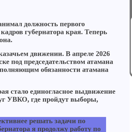
анимал должность первого
кадров губернатора края. Теперь
она.
казачьем движении. В апреле 2026
ске под председательством атамана
исполняющим обязанности атамана
ая стало единогласное выдвижение
г УВКО, где пройдут выборы,
ктивнее решать задачи по
бернатора я продолжу работу по