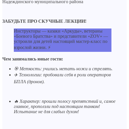
Надеждинского муниципального района
ЗАБУДЬТЕ ПРО СКУЧНЫЕ ЛЕКЦИИ!
Инструкторы — казаки «Аркуды», ветераны
«Боевого Братства» и представители «ZOV» —
устроили для детей настоящий мастер-класс по
взрослой жизни. ⚡
Чем занимались юные гости:
🎯 Меткость: учились метать ножи и стрелять.
✈️ Технологии: пробовали себя в роли операторов
БПЛА (дронов).
🔥 Характер: прошли полосу препятствий и, самое
главное, проползли под настоящим танком!
Испытание не для слабых духом!