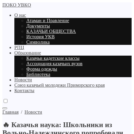
ПОКО УВКО
О нас
Атаман и Правление
Документы
КАЗАЧЬИ ОБЩЕСТВА
История УКВ
Символика
РПЦ
Образование
Казачьи кадетские классы
Ассоциация казачьих вузов
Форма одежды
Библиотека
Новости
Союз казачьей молодежи Приморского края
Контакты
Главная
/
Новости
🔥 Казачья наука: Школьники из
Вольно-Надеждинского попробовали