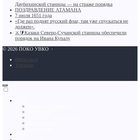
Даубихинской станицы — на страже порядка
ПОЗДРАВЛЕНИЕ АТАМАНА
7 июля 1651 года
«Где раз поднят русский флаг, там уже спускаться не
должен».
⚔🔰Казаки Северо-Сучанской станицы обеспечили
порядок на Ивана Купалу
©
2026
ПОКО УВКО
·
BКонтакте
Telegram
О нас
Атаман и Правление
Документы
КАЗАЧЬИ ОБЩЕСТВА
История УКВ
Символика
РПЦ
Образование