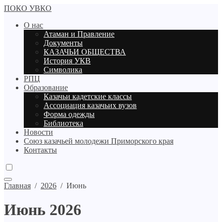
ПОКО УВКО
О нас
Атаман и Правление
Документы
КАЗАЧЬИ ОБЩЕСТВА
История УКВ
Символика
РПЦ
Образование
Казачьи кадетские классы
Ассоциация казачьих вузов
Форма одежды
Библиотека
Новости
Союз казачьей молодежи Приморского края
Контакты
Главная
/
2026
/
Июнь
Июнь 2026