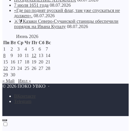
7 июля 1651 года
08.07.2026
«Где раз поднят русский флаг, там уже спускаться не
должен».
08.07.2026
⚔🔰Казаки Северо-Сучанской станицы обеспечили
порядок на Ивана Купалу
08.07.2026
Июнь 2026
Пн
Вт
Ср
Чт
Пт
Сб
Вс
1
2
3
4
5
6
7
8
9
10
11
12
13
14
15
16
17
18
19
20
21
22
23
24
25
26
27
28
29
30
« Май
Июл »
©
2026
ПОКО УВКО
·
BКонтакте
Telegram