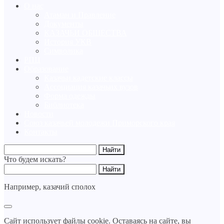
О нас
Атаман и Правление
Документы
КАЗАЧЬИ ОБЩЕСТВА
История УКВ
Символика
РПЦ
Образование
Казачьи кадетские классы
Ассоциация казачьих вузов
Форма одежды
Библиотека
Новости
Союз казачьей молодежи Приморского края
Контакты
Что будем искать?
Например,
казачий сполох
Сайт использует файлы cookie. Оставаясь на сайте, вы