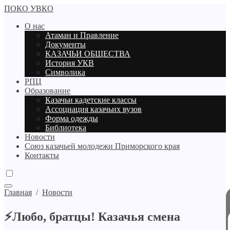
ПОКО УВКО
О нас
Атаман и Правление
Документы
КАЗАЧЬИ ОБЩЕСТВА
История УКВ
Символика
РПЦ
Образование
Казачьи кадетские классы
Ассоциация казачьих вузов
Форма одежды
Библиотека
Новости
Союз казачьей молодежи Приморского края
Контакты
Главная
/
Новости
⚡️Любо, братцы! Казачья смена