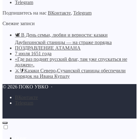
Telegram
Подпишитесь на нас
ВКонтакте
,
Telegram
Свежие записи
🕊️ В День семьи, любви и верности: казаки
Даубихинской станицы — на страже порядка
ПОЗДРАВЛЕНИЕ АТАМАНА
7 июля 1651 года
«Где раз поднят русский флаг, там уже спускаться не
должен».
⚔🔰Казаки Северо-Сучанской станицы обеспечили
порядок на Ивана Купалу
©
2026
ПОКО УВКО
·
BКонтакте
Telegram
О нас