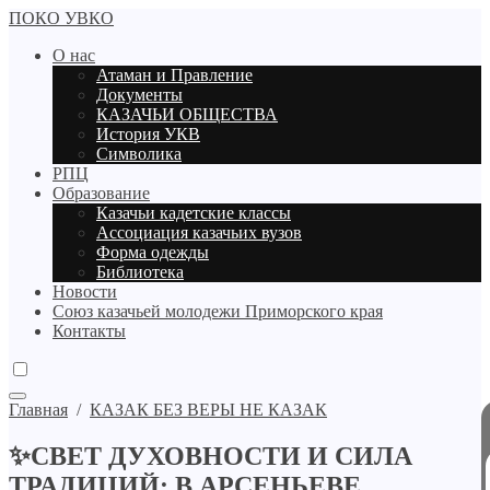
ПОКО УВКО
О нас
Атаман и Правление
Документы
КАЗАЧЬИ ОБЩЕСТВА
История УКВ
Символика
РПЦ
Образование
Казачьи кадетские классы
Ассоциация казачьих вузов
Форма одежды
Библиотека
Новости
Союз казачьей молодежи Приморского края
Контакты
Главная
/
КАЗАК БЕЗ ВЕРЫ НЕ КАЗАК
✨СВЕТ ДУХОВНОСТИ И СИЛА
ТРАДИЦИЙ: В АРСЕНЬЕВЕ