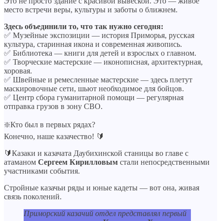
Это не просто здание с красивой вывеской. Это — живое
место встречи веры, культуры и заботы о ближнем.
Здесь объединили то, что так нужно сегодня:
✅ Музейные экспозиции — история Приморья, русская
культура, старинная икона и современная живопись.
✅ Библиотека — книги для детей и взрослых о главном.
✅ Творческие мастерские — иконописная, архитектурная,
хоровая.
✅ Швейные и ремесленные мастерские — здесь плетут
маскировочные сети, шьют необходимое для бойцов.
✅ Центр сбора гуманитарной помощи — регулярная
отправка грузов в зону СВО.
❇️Кто был в первых рядах?
Конечно, наше казачество! 🔰
🔰Казаки и казачата Даубихинской станицы во главе с
атаманом
Сергеем Кирилловым
стали непосредственными
участниками события.
Стройные казачьи ряды и юные кадеты — вот она, живая
связь поколений.
Приморский казачий отдел представлял первый