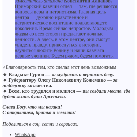
заместитель атамана
Константин Хананов.
Приморский казачий отдел — там, где решаются
вопросы веры и патриотизма. Главная цель
центра — духовно-нравственное и
патриотическое воспитание подрастающего
поколения. Время сейчас непростое. Молодым
людям со всех сторон предлагают ложные
ценности. А здесь, в этом центре, они смогут
увидеть правду, прикоснуться к истории,
научиться любить Родину и наши казачата —
первые ученики. Будем рядом, будем помогать.
⭐Благодарность тем, кто сделал этот день возможным
🔸 Владыке Гурию —
за мудрость и верность делу.
🔸 Губернатору Олегу Николаевичу Кожемяко
—
за
поддержку каз
ачества.
🔸 Всем, кто трудился и молился — в
ы создали место, где
будет жить душа Арсеньева.
Слава Богу, что мы казаки!
С открытием, братья и земляки!
Поделиться в соц. сетях и сервисах:
WhatsApp