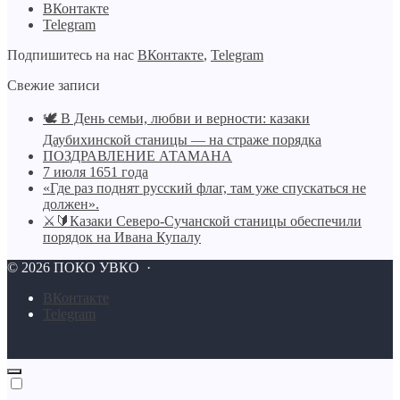
ВКонтакте
Telegram
Подпишитесь на нас
ВКонтакте
,
Telegram
Свежие записи
🕊️ В День семьи, любви и верности: казаки
Даубихинской станицы — на страже порядка
ПОЗДРАВЛЕНИЕ АТАМАНА
7 июля 1651 года
«Где раз поднят русский флаг, там уже спускаться не
должен».
⚔🔰Казаки Северо-Сучанской станицы обеспечили
порядок на Ивана Купалу
©
2026
ПОКО УВКО
·
BКонтакте
Telegram