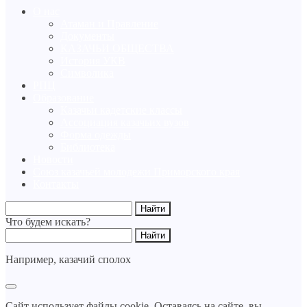
О нас
Атаман и Правление
Документы
КАЗАЧЬИ ОБЩЕСТВА
История УКВ
Символика
РПЦ
Образование
Казачьи кадетские классы
Ассоциация казачьих вузов
Форма одежды
Библиотека
Новости
Союз казачьей молодежи Приморского края
Контакты
Что будем искать?
Например,
казачий сполох
Сайт использует файлы cookie. Оставаясь на сайте, вы