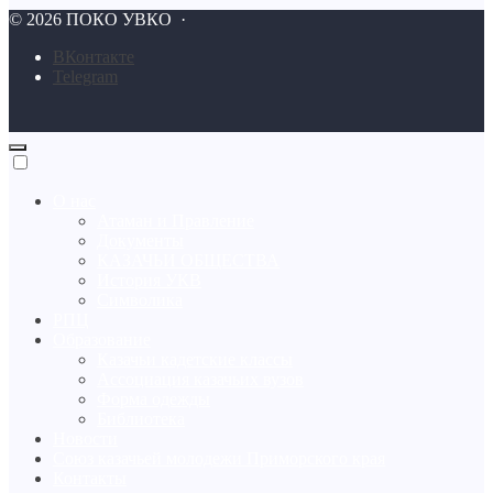
©
2026
ПОКО УВКО
·
BКонтакте
Telegram
О нас
Атаман и Правление
Документы
КАЗАЧЬИ ОБЩЕСТВА
История УКВ
Символика
РПЦ
Образование
Казачьи кадетские классы
Ассоциация казачьих вузов
Форма одежды
Библиотека
Новости
Союз казачьей молодежи Приморского края
Контакты