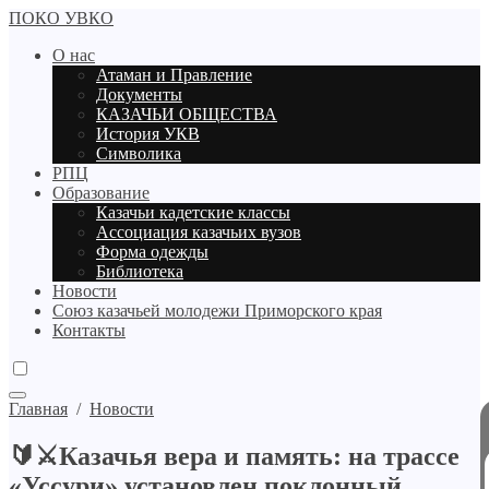
ПОКО УВКО
О нас
Атаман и Правление
Документы
КАЗАЧЬИ ОБЩЕСТВА
История УКВ
Символика
РПЦ
Образование
Казачьи кадетские классы
Ассоциация казачьих вузов
Форма одежды
Библиотека
Новости
Союз казачьей молодежи Приморского края
Контакты
Главная
/
Новости
🔰⚔Казачья вера и память: на трассе
«Уссури» установлен поклонный