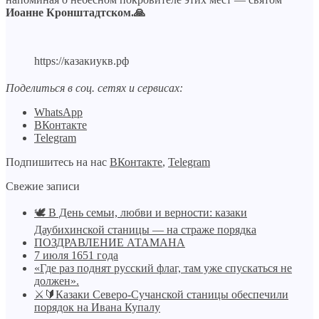
Иоанне Кронштадтском.🙏
https://казакиукв.рф
Поделиться в соц. сетях и сервисах:
WhatsApp
ВКонтакте
Telegram
Подпишитесь на нас
ВКонтакте
,
Telegram
Свежие записи
🕊️ В День семьи, любви и верности: казаки
Даубихинской станицы — на страже порядка
ПОЗДРАВЛЕНИЕ АТАМАНА
7 июля 1651 года
«Где раз поднят русский флаг, там уже спускаться не
должен».
⚔🔰Казаки Северо-Сучанской станицы обеспечили
порядок на Ивана Купалу