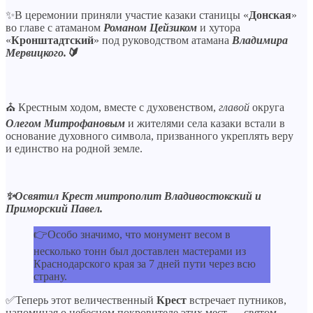
✨В церемонии приняли участие казаки станицы «
Донская
»
во главе с атаманом
Романом Цейзиком
и хутора
«
Кронштадтский
» под руководством атамана
Владимира
Мервицкого.🔰
⛪ Крестным ходом, вместе с духовенством,
главой
округа
Олегом Митрофановым
и жителями села казаки встали в
основание духовного символа, призванного укреплять веру
и единство на родной земле.
✨Освятил Крест митрополит Владивостокский и
Приморский Павел.
👉Особо значимо, что монумент весом в
несколько тонн был доставлен мастерами из
Краснодарского края за 7 дней пути через всю
страну.
✅Теперь этот величественный
Крест
встречает путников,
напоминая о небесном покровителе этих мест — святом