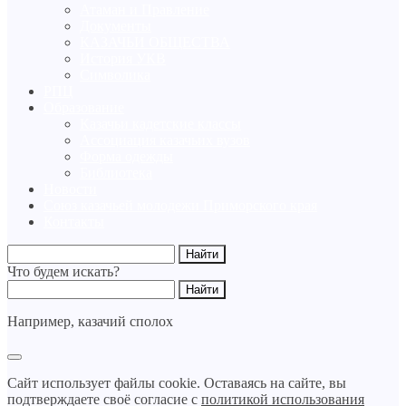
Атаман и Правление
Документы
КАЗАЧЬИ ОБЩЕСТВА
История УКВ
Символика
РПЦ
Образование
Казачьи кадетские классы
Ассоциация казачьих вузов
Форма одежды
Библиотека
Новости
Союз казачьей молодежи Приморского края
Контакты
Что будем искать?
Например,
казачий сполох
Сайт использует файлы cookie. Оставаясь на сайте, вы
подтверждаете своё согласие с
политикой использования