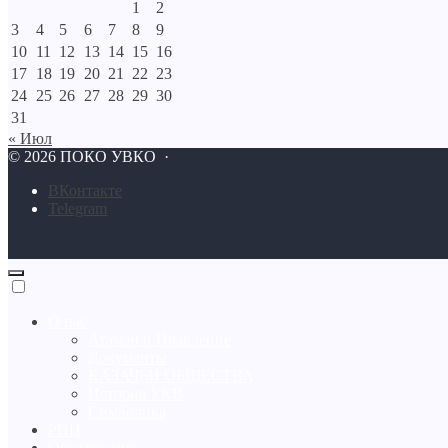
1
2
3
4
5
6
7
8
9
10
11
12
13
14
15
16
17
18
19
20
21
22
23
24
25
26
27
28
29
30
31
« Июл
©
2026
ПОКО УВКО
·
BКонтакте
Telegram
О нас
Атаман и Правление
Документы
КАЗАЧЬИ ОБЩЕСТВА
История УКВ
Символика
РПЦ
Образование