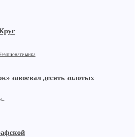
 Круг
к» завоевал десять золотых
...
рафской