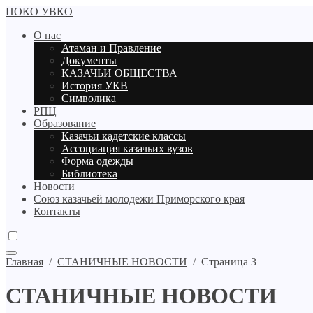
ПОКО УВКО
О нас
Атаман и Правление
Документы
КАЗАЧЬИ ОБЩЕСТВА
История УКВ
Символика
РПЦ
Образование
Казачьи кадетские классы
Ассоциация казачьих вузов
Форма одежды
Библиотека
Новости
Союз казачьей молодежи Приморского края
Контакты
Главная
/
СТАНИЧНЫЕ НОВОСТИ
/
Страница 3
СТАНИЧНЫЕ НОВОСТИ