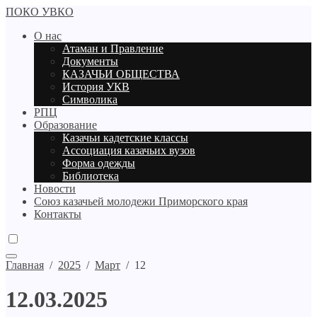
ПОКО УВКО
О нас
Атаман и Правление
Документы
КАЗАЧЬИ ОБЩЕСТВА
История УКВ
Символика
РПЦ
Образование
Казачьи кадетские классы
Ассоциация казачьих вузов
Форма одежды
Библиотека
Новости
Союз казачьей молодежи Приморского края
Контакты
Главная
/
2025
/
Март
/
12
12.03.2025