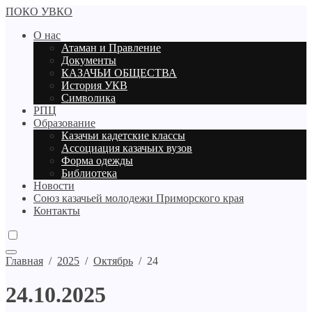
ПОКО УВКО
О нас
Атаман и Правление
Документы
КАЗАЧЬИ ОБЩЕСТВА
История УКВ
Символика
РПЦ
Образование
Казачьи кадетские классы
Ассоциация казачьих вузов
Форма одежды
Библиотека
Новости
Союз казачьей молодежи Приморского края
Контакты
Главная
/
2025
/
Октябрь
/
24
24.10.2025