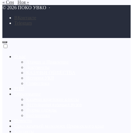
« Сен
Ноя »
©
2026
ПОКО УВКО
·
BКонтакте
Telegram
О нас
Атаман и Правление
Документы
КАЗАЧЬИ ОБЩЕСТВА
История УКВ
Символика
РПЦ
Образование
Казачьи кадетские классы
Ассоциация казачьих вузов
Форма одежды
Библиотека
Новости
Союз казачьей молодежи Приморского края
Контакты