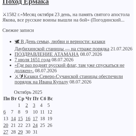
Поход Ермака
⚔️1582 г.«Месяц октября 23 день, на память святого апостола
Якова, все русские воины вышли на бой» (Погодинский...
Свежие записи
🕊️ В День семьи, любви и верности: казаки
Даубихинской станицы — на страже порядка
21.07.2026
ПОЗДРАВЛЕНИЕ АТАМАНА
08.07.2026
7 июля 1651 года
08.07.2026
«Где раз поднят русский флаг, там уже спускаться не
должен».
08.07.2026
⚔🔰Казаки Северо-Сучанской станицы обеспечили
порядок на Ивана Купалу
08.07.2026
Октябрь 2025
Пн
Вт
Ср
Чт
Пт
Сб
Вс
1
2
3
4
5
6
7
8
9
10
11
12
13
14
15
16
17
18
19
20
21
22
23
24
25
26
27
28
29
30
31