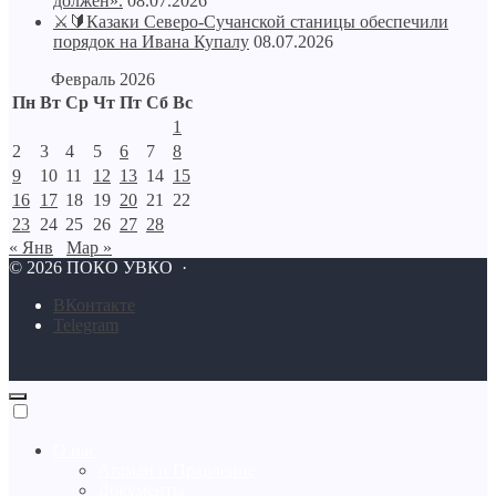
должен».
08.07.2026
⚔🔰Казаки Северо-Сучанской станицы обеспечили
порядок на Ивана Купалу
08.07.2026
Февраль 2026
Пн
Вт
Ср
Чт
Пт
Сб
Вс
1
2
3
4
5
6
7
8
9
10
11
12
13
14
15
16
17
18
19
20
21
22
23
24
25
26
27
28
« Янв
Мар »
©
2026
ПОКО УВКО
·
BКонтакте
Telegram
О нас
Атаман и Правление
Документы