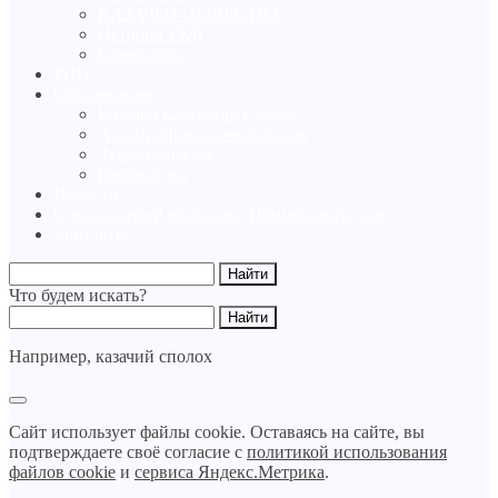
КАЗАЧЬИ ОБЩЕСТВА
История УКВ
Символика
РПЦ
Образование
Казачьи кадетские классы
Ассоциация казачьих вузов
Форма одежды
Библиотека
Новости
Союз казачьей молодежи Приморского края
Контакты
Что будем искать?
Например,
казачий сполох
Сайт использует файлы cookie. Оставаясь на сайте, вы
подтверждаете своё согласие с
политикой использования
файлов cookie
и
сервиса Яндекс.Метрика
.