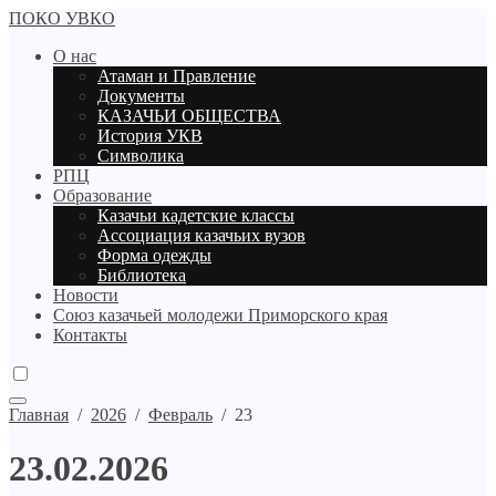
ПОКО УВКО
О нас
Атаман и Правление
Документы
КАЗАЧЬИ ОБЩЕСТВА
История УКВ
Символика
РПЦ
Образование
Казачьи кадетские классы
Ассоциация казачьих вузов
Форма одежды
Библиотека
Новости
Союз казачьей молодежи Приморского края
Контакты
Главная
/
2026
/
Февраль
/
23
23.02.2026