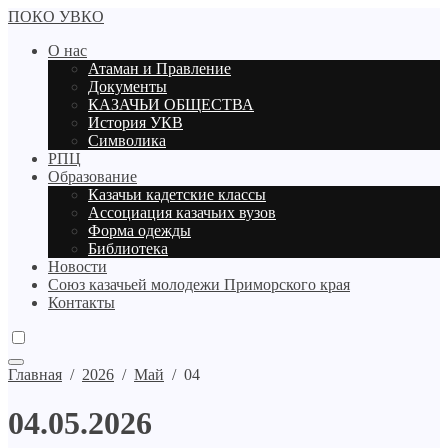
ПОКО УВКО
О нас
Атаман и Правление
Документы
КАЗАЧЬИ ОБЩЕСТВА
История УКВ
Символика
РПЦ
Образование
Казачьи кадетские классы
Ассоциация казачьих вузов
Форма одежды
Библиотека
Новости
Союз казачьей молодежи Приморского края
Контакты
Главная
/
2026
/
Май
/
04
04.05.2026