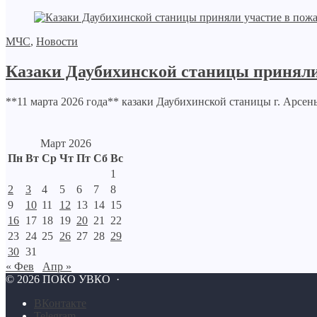
МЧС
,
Новости
Казаки Даубихинской станицы приняли 
**11 марта 2026 года** казаки Даубихинской станицы г. Арсень
Март 2026
Пн
Вт
Ср
Чт
Пт
Сб
Вс
1
2
3
4
5
6
7
8
9
10
11
12
13
14
15
16
17
18
19
20
21
22
23
24
25
26
27
28
29
30
31
« Фев
Апр »
©
2026
ПОКО УВКО
·
BКонтакте
Telegram