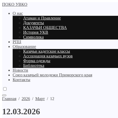
ПОКО УВКО
О нас
Атаман и Правление
Документы
КАЗАЧЬИ ОБЩЕСТВА
История УКВ
Символика
РПЦ
Образование
Казачьи кадетские классы
Ассоциация казачьих вузов
Форма одежды
Библиотека
Новости
Союз казачьей молодежи Приморского края
Контакты
Главная
/
2026
/
Март
/
12
12.03.2026