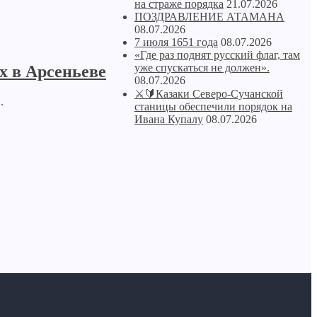
на страже порядка
21.07.2026
ПОЗДРАВЛЕНИЕ АТАМАНА
08.07.2026
7 июля 1651 года
08.07.2026
«Где раз поднят русский флаг, там
уже спускаться не должен».
х в Арсеньеве
08.07.2026
⚔🔰Казаки Северо-Сучанской
.
станицы обеспечили порядок на
Ивана Купалу
08.07.2026