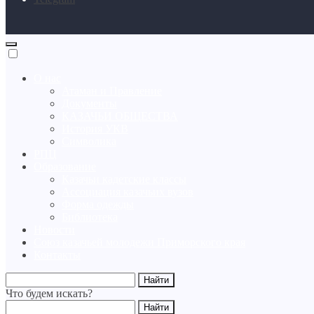
О нас
Атаман и Правление
Документы
КАЗАЧЬИ ОБЩЕСТВА
История УКВ
Символика
РПЦ
Образование
Казачьи кадетские классы
Ассоциация казачьих вузов
Форма одежды
Библиотека
Новости
Союз казачьей молодежи Приморского края
Контакты
Что будем искать?