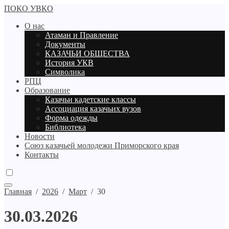
ПОКО УВКО
О нас
Атаман и Правление
Документы
КАЗАЧЬИ ОБЩЕСТВА
История УКВ
Символика
РПЦ
Образование
Казачьи кадетские классы
Ассоциация казачьих вузов
Форма одежды
Библиотека
Новости
Союз казачьей молодежи Приморского края
Контакты
Главная
/
2026
/
Март
/
30
30.03.2026