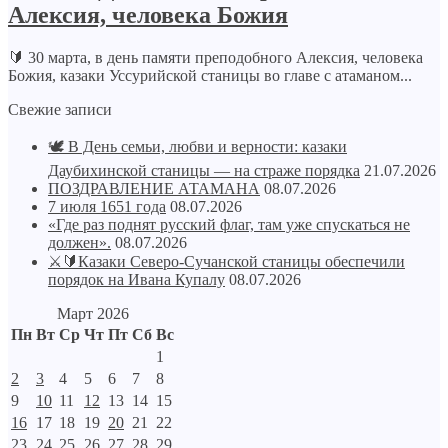
Алексия, человека Божия
🔰 30 марта, в день памяти преподобного Алексия, человека
Божия, казаки Уссурийской станицы во главе с атаманом...
Свежие записи
🕊️ В День семьи, любви и верности: казаки
Даубихинской станицы — на страже порядка
21.07.2026
ПОЗДРАВЛЕНИЕ АТАМАНА
08.07.2026
7 июля 1651 года
08.07.2026
«Где раз поднят русский флаг, там уже спускаться не
должен».
08.07.2026
⚔🔰Казаки Северо-Сучанской станицы обеспечили
порядок на Ивана Купалу
08.07.2026
Март 2026
Пн
Вт
Ср
Чт
Пт
Сб
Вс
1
2
3
4
5
6
7
8
9
10
11
12
13
14
15
16
17
18
19
20
21
22
23
24
25
26
27
28
29