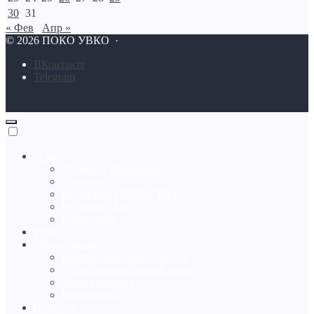
30
31
« Фев
Апр »
©
2026
ПОКО УВКО
·
BКонтакте
Telegram
О нас
Атаман и Правление
Документы
КАЗАЧЬИ ОБЩЕСТВА
История УКВ
Символика
РПЦ
Образование
Казачьи кадетские классы
Ассоциация казачьих вузов
Форма одежды
Библиотека
Новости